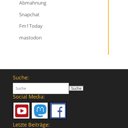
Abmahnung
Snapchat
Fm1Today
mastodon
Suche:
Suchen
nach:
Social Media:
Letzte Beiträge: