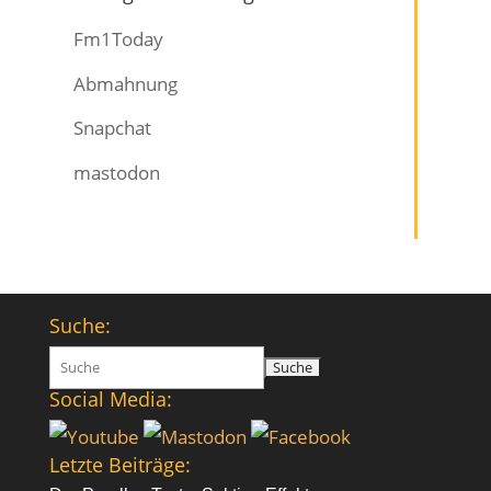
Fm1Today
Abmahnung
Snapchat
mastodon
Suche:
Suchen
nach:
Social Media:
Letzte Beiträge: