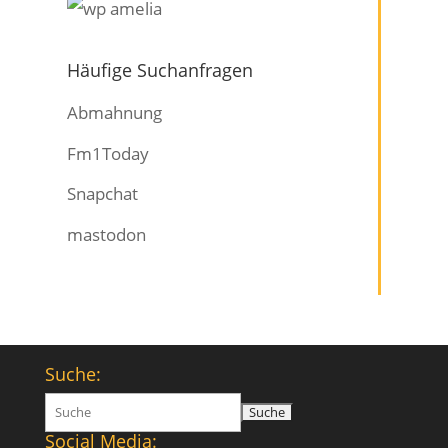
Häufige Suchanfragen
Abmahnung
Fm1Today
Snapchat
mastodon
Suche:
Suchen
nach:
Social Media: