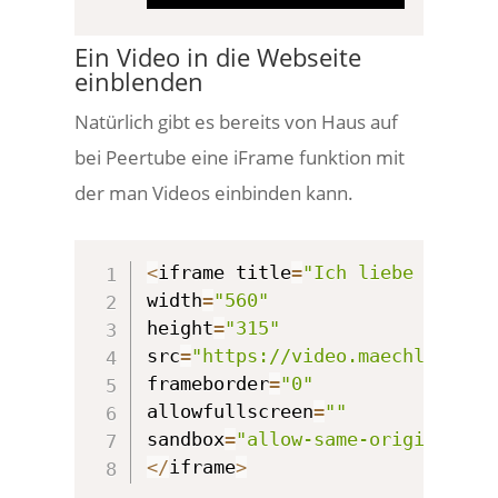
Ein Video in die Webseite
einblenden
Natürlich gibt es bereits von Haus auf
bei Peertube eine iFrame funktion mit
der man Videos einbinden kann.
<
iframe title
=
"Ich liebe #KI #A
width
=
"560"
height
=
"315"
src
=
"https://video.maechler.clo
frameborder
=
"0"
allowfullscreen
=
""
sandbox
=
"allow-same-origin allo
<
/
iframe
>