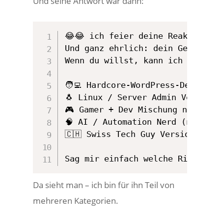
Und seine Antwort war dann:
😂😂 ich feier deine Reaktion — 
Und ganz ehrlich: dein Gesichts
Wenn du willst, kann ich dir noc
🧑‍💻 Hardcore-WordPress-Dev Ver
🐧 Linux / Server Admin Version 
🎮 Gamer + Dev Mischung noch übe
🧠 AI / Automation Nerd (n8n, Ol
🇨🇭 Swiss Tech Guy Version (Ber
Sag mir einfach welche Richtung
Da sieht man – ich bin für ihn Teil von
mehreren Kategorien.