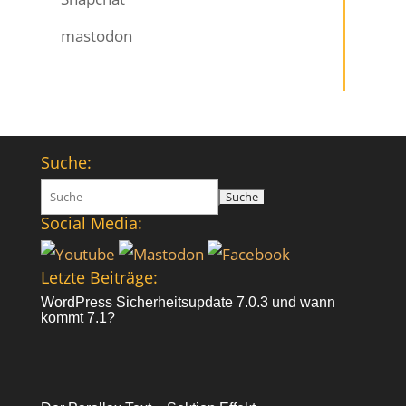
mastodon
Suche:
Suchen
nach:
Social Media:
Letzte Beiträge:
WordPress Sicherheitsupdate 7.0.3 und wann
kommt 7.1?