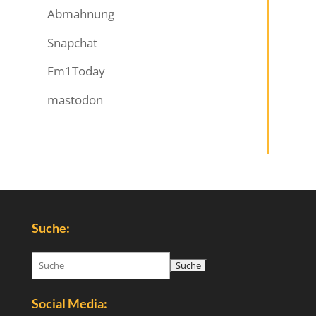
Abmahnung
Snapchat
Fm1Today
mastodon
Suche:
Suchen
nach:
Social Media: