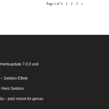
Page 1 of 3
1
2
3
»
heitsupdate 7.0.3 und
?
 – Sektion Effekt
e Hero Sektion
da – jetzt müsst ihr genau