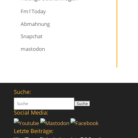
Fm1Today
Abmahnung
Snapchat
mastodon
Suche:
Suchen
nach:
Social Media:
Letzte Beiträge: