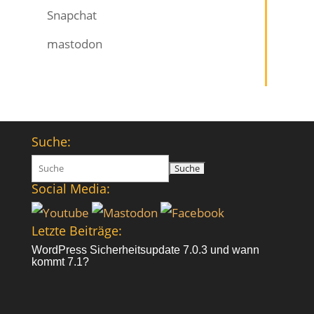
Snapchat
mastodon
Suche:
Suchen
nach:
Social Media:
Letzte Beiträge:
WordPress Sicherheitsupdate 7.0.3 und wann
kommt 7.1?