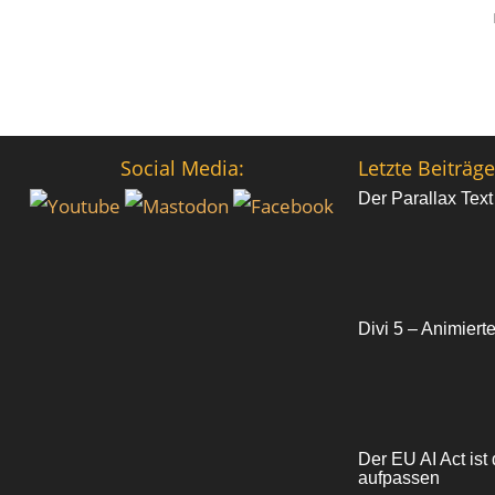
Social Media:
Letzte Beiträge
Der Parallax Text
Divi 5 – Animiert
Der EU AI Act ist 
aufpassen