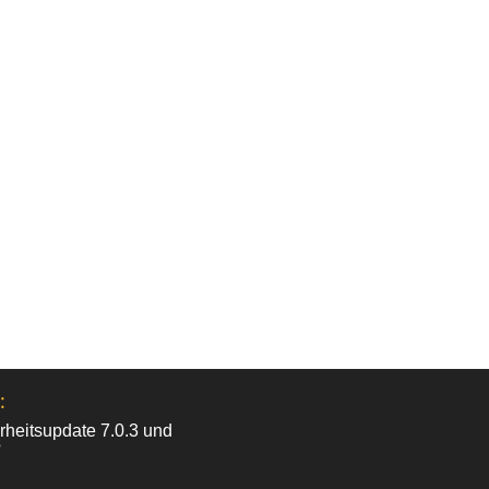
:
heitsupdate 7.0.3 und
?