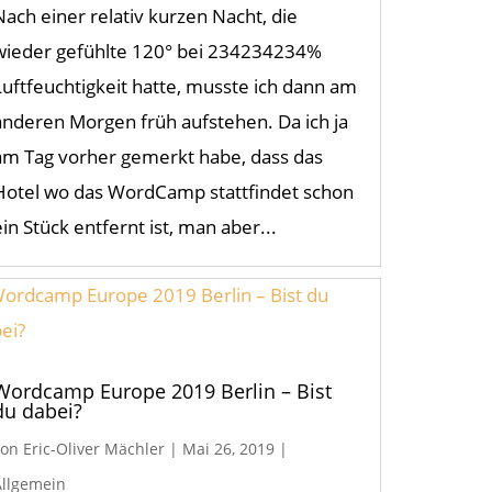
Nach einer relativ kurzen Nacht, die
wieder gefühlte 120° bei 234234234%
Luftfeuchtigkeit hatte, musste ich dann am
anderen Morgen früh aufstehen. Da ich ja
am Tag vorher gemerkt habe, dass das
Hotel wo das WordCamp stattfindet schon
ein Stück entfernt ist, man aber...
Wordcamp Europe 2019 Berlin – Bist
du dabei?
von
Eric-Oliver Mächler
|
Mai 26, 2019
|
Allgemein