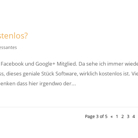
stenlos?
essantes
f Facebook und Google+ Mitglied. Da sehe ich immer wied
 dieses geniale Stück Software, wirklich kostenlos ist. Vi
enken dass hier irgendwo der...
Page 3 of 5
«
1
2
3
4