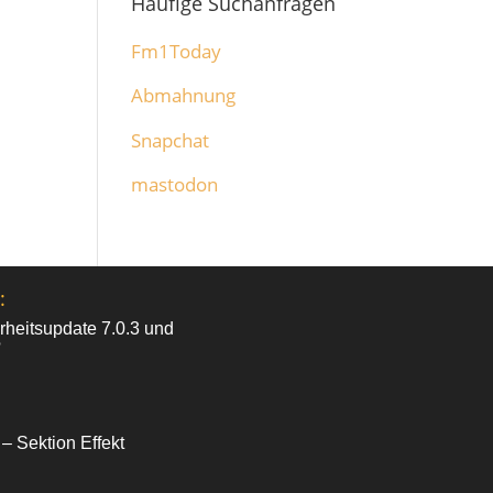
Häufige Suchanfragen
Fm1Today
Abmahnung
Snapchat
mastodon
:
heitsupdate 7.0.3 und
?
 – Sektion Effekt