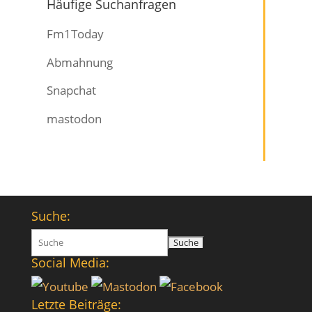
Häufige Suchanfragen
Fm1Today
Abmahnung
Snapchat
mastodon
Suche:
Suchen
nach:
Social Media:
Letzte Beiträge: