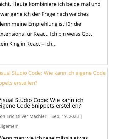
nicht. Heute kombiniere ich beide mal und
zwar gehe ich der Frage nach welches
denn meine Empfehlung ist für die
Extensions für React. Ich bin weiss Gott
kein King in React – ich...
Visual Studio Code: Wie kann ich
eigene Code Snippets erstellen?
von
Eric-Oliver Mächler
|
Sep. 19, 2023
|
Allgemein
Wenn man wie ich regelmässig etwas