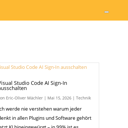
Visual Studio Code AI Sign-In
ausschalten
von
Eric-Oliver Mächler
|
Mai 15, 2026
|
Technik
Ich werde nie verstehen warum jeder
denkt in allen Plugins und Software gehört
jetzt KI hineingewürgt – in 99% ist es