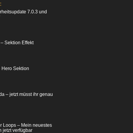
:
heitsupdate 7.0.3 und
?
 – Sektion Effekt
e Hero Sektion
da – jetzt müsst ihr genau
for Loops – Mein neuestes
 jetzt verfügbar