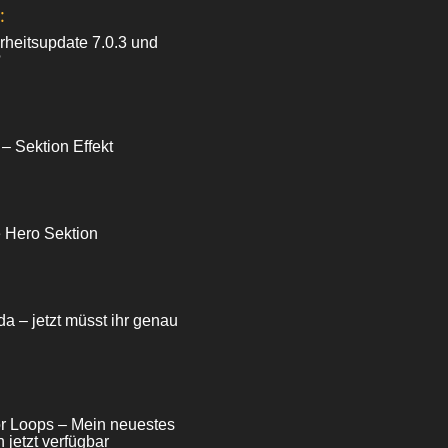
:
heitsupdate 7.0.3 und
?
 – Sektion Effekt
e Hero Sektion
da – jetzt müsst ihr genau
for Loops – Mein neuestes
 jetzt verfügbar