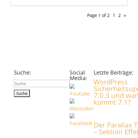
Page 1 of 2
1
2
»
Suche:
Social
Letzte Beiträge:
Media:
WordPress
Suchen
Sicherheitsup
nach:
7.0.3 und wa
kommt 7.1?
Der Parallax T
– Sektion Effe